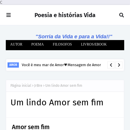
C
Poesia e histórias Vida
"Sorria da Vida e para a Vida!!"
AUTOR
POEMA
FILOSOFOS
LIVROS/EBOOK
Você é meu mar de Amor💗Mensagem de Amor
AMOR
Página inicial
JrBre
Um lindo Amor sem fim
Um lindo Amor sem fim
Amor sem fim