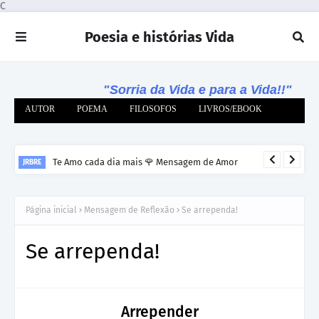
C
Poesia e histórias Vida
"Sorria da Vida e para a Vida!!"
AUTOR
POEMA
FILOSOFOS
LIVROS/EBOOK
Te Amo cada dia mais 🌹 Mensagem de Amor
JRBRE
Página inicial
Mensagem de Reflexão
Se arrependa!
Se arrependa!
Arrepender