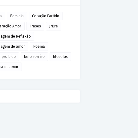
da
Bom dia
Coração Partido
aração Amor
Frases
JrBre
agem de Reflexão
agem de amor
Poema
 proibido
belo sorriso
filosofos
a de amor