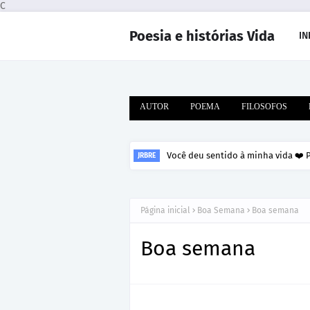
C
Poesia e histórias Vida
IN
AUTOR
POEMA
FILOSOFOS
Você deu sentido à minha vida ❤️
JRBRE
Página inicial
Boa Semana
Boa semana
Boa semana