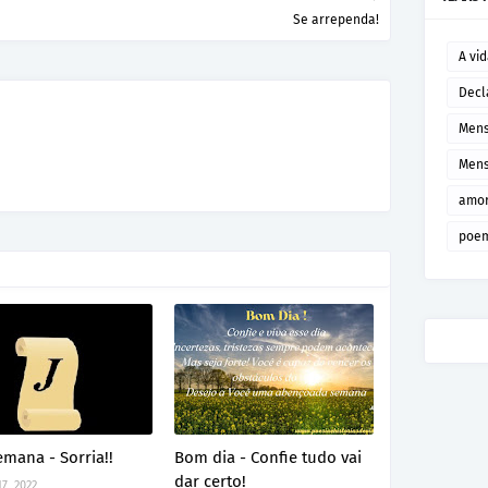
Se arrependa!
A vi
Decl
Mens
Mens
amor
poem
mana - Sorria!!
Bom dia - Confie tudo vai
dar certo!
17, 2022