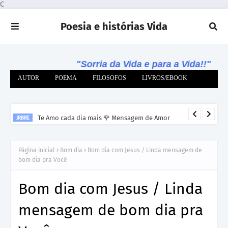
C
Poesia e histórias Vida
"Sorria da Vida e para a Vida!!"
AUTOR
POEMA
FILOSOFOS
LIVROS/EBOOK
Te Amo cada dia mais 🌹 Mensagem de Amor
JRBRE
Página inicial
Bom dia
Bom dia com Jesus / Linda mensagem de
bom dia pra Você
Bom dia com Jesus / Linda
mensagem de bom dia pra