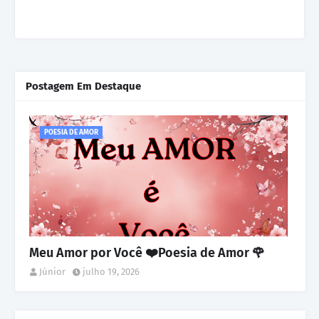
Postagem Em Destaque
POESIA DE AMOR
Meu Amor por Você ❤️Poesia de Amor 🌹
Júnior
julho 19, 2026