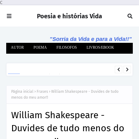
C
Poesia e histórias Vida
"Sorria da Vida e para a Vida!!"
AUTOR
POEMA
FILOSOFOS
LIVROS/EBOOK
Te Amo cada dia mais 🌹 Mensagem de Amor
JRBRE
Página inicial
Frases
William Shakespeare - Duvides de tudo
menos do meu amor!!
William Shakespeare -
Duvides de tudo menos do