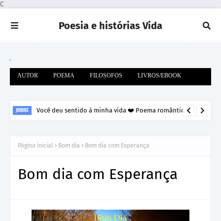
C
Poesia e histórias Vida
"So
AUTOR
POEMA
FILOSOFOS
LIVROS/EBOOK
Você deu sentido à minha vida ❤️ Poema romântico
JRBRE
Página inicial
Bom dia
Bom dia com Esperança
Bom dia com Esperança