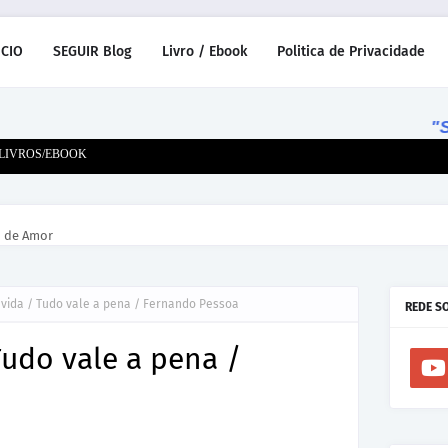
ICIO
SEGUIR Blog
Livro / Ebook
Politica de Privacidade
"Sorr
LIVROS/EBOOK
m de Amor
vida / Tudo vale a pena / Fernando Pessoa
REDE S
udo vale a pena /