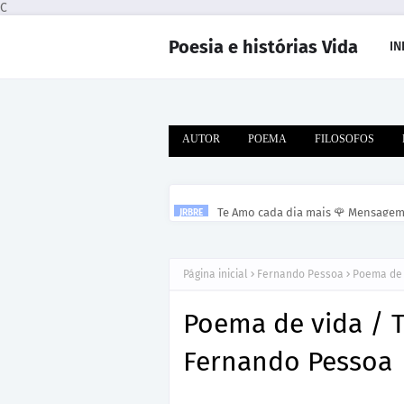
C
Poesia e histórias Vida
IN
AUTOR
POEMA
FILOSOFOS
Te Amo cada dia mais 🌹 Mensage
JRBRE
Página inicial
Fernando Pessoa
Poema de 
Poema de vida / T
Fernando Pessoa