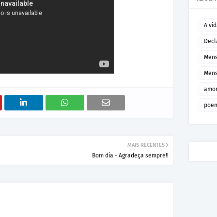
A vi
Decl
Mens
Mens
amor
poem
MAIS RECENTES
Bom dia - Agradeça sempre!!