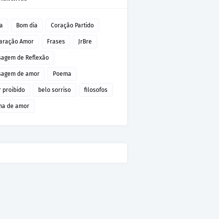
da
Bom dia
Coração Partido
aração Amor
Frases
JrBre
agem de Reflexão
agem de amor
Poema
 proibido
belo sorriso
filosofos
a de amor