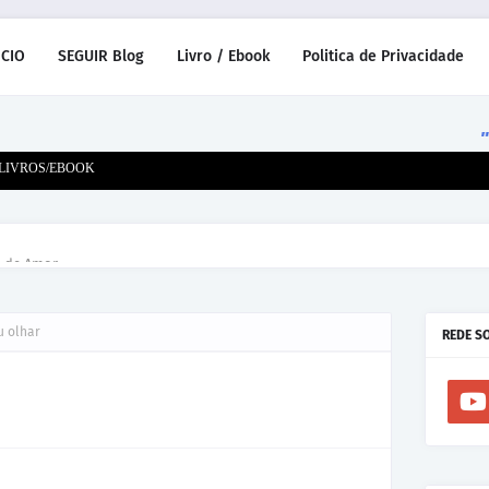
ICIO
SEGUIR Blog
Livro / Ebook
Politica de Privacidade
"Sorr
LIVROS/EBOOK
m de Amor
 olhar
REDE S