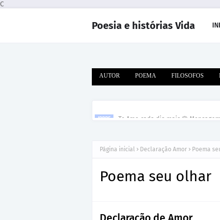
C
Poesia e histórias Vida
IN
AUTOR
POEMA
FILOSOFOS
Te Amo cada dia mais 🌹 Mensage
JRBRE
Página inicial
Declaração Amor
Poema seu
Poema seu olhar
Declaração de Amor