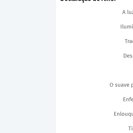
A lu
Ilum
Tra
Des
O suave 
Enf
Enlouq
T