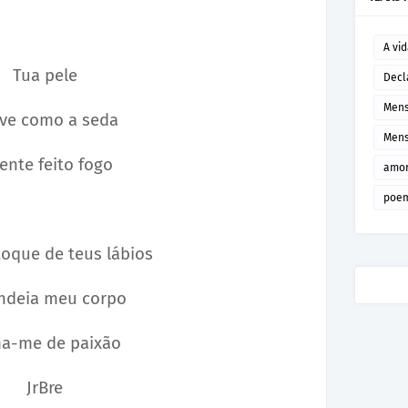
A vi
Tua pele
Decl
Mens
ve como a seda
Mens
ente feito fogo
amor
poem
toque de teus lábios
ndeia meu corpo
a-me de paixão
JrBre