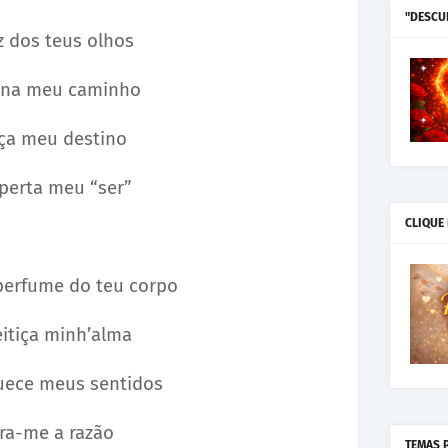
"DESCU
z dos teus olhos
ina meu caminho
ça meu destino
perta meu “ser”
CLIQUE
perfume do teu corpo
eitiça minh’alma
uece meus sentidos
ira-me a razão
TEMAS 