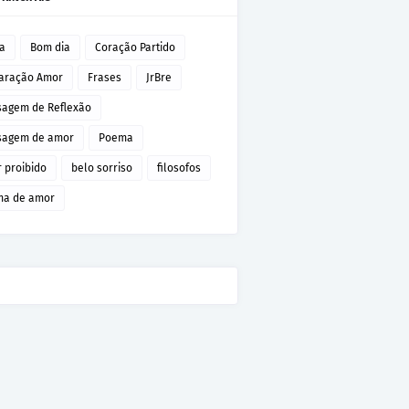
da
Bom dia
Coração Partido
aração Amor
Frases
JrBre
agem de Reflexão
agem de amor
Poema
 proibido
belo sorriso
filosofos
a de amor