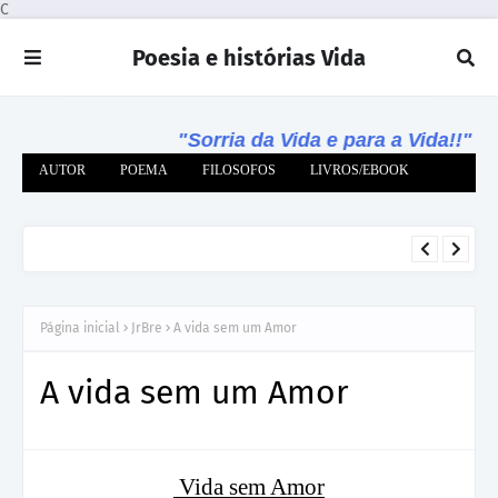
C
Poesia e histórias Vida
"Sorria da Vida e para a Vida!!"
AUTOR
POEMA
FILOSOFOS
LIVROS/EBOOK
Te Amo cada dia mais 🌹 Mensagem de Amor
JRBRE
Página inicial
JrBre
A vida sem um Amor
A vida sem um Amor
Vida sem Amor