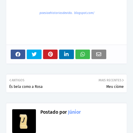
poesiaehistoriasdevida.
blogspot.com
/
ANTIGOS
MAIS RECENTES
És bela como a Rosa
Meu ciúme
Postado por
Júnior