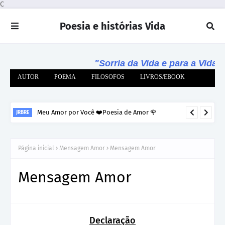
C
Poesia e histórias Vida
"Sorria da Vida e para a Vida!!"
AUTOR
POEMA
FILOSOFOS
LIVROS/EBOOK
Meu Amor por Você ❤️Poesia de Amor 🌹
JRBRE
Página inicial
Mensagem Amor
Mensagem Amor
Mensagem Amor
Declaração